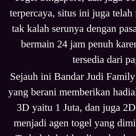
terpercaya, situs ini juga tel
tak kalah serunya dengan pasa
bermain 24 jam penuh karena
tersedia dari p
Sejauh ini Bandar Judi Family
yang berani memberikan hadia
3D yaitu 1 Juta, dan juga 2D
menjadi agen togel yang dimi