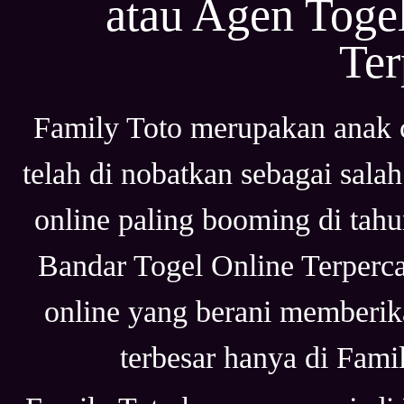
atau Agen Tog
Ter
Family Toto merupakan anak 
telah di nobatkan sebagai sala
online paling booming di tahu
Bandar Togel Online Terpercay
online yang berani memberik
terbesar hanya di Fami