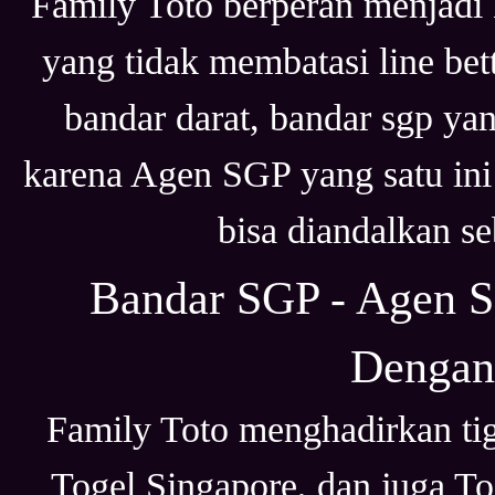
Family Toto berperan menjadi 
yang tidak membatasi line bet
bandar darat, bandar sgp ya
karena Agen SGP yang satu ini 
bisa diandalkan s
Bandar SGP - Agen S
Dengan
Family Toto menghadirkan tig
Togel Singapore, dan juga To