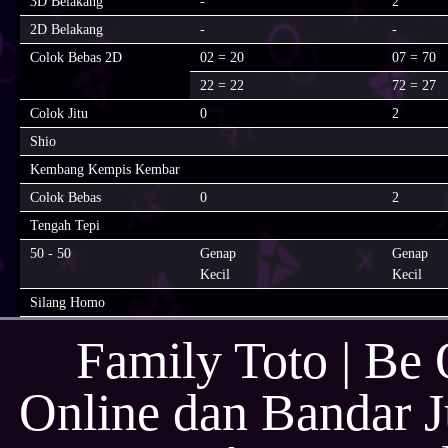
3D Belakang
-
2
2D Belakang
-
-
Colok Bebas 2D
02 = 20
07 = 70
22 = 22
72 = 27
Colok Jitu
0
2
Shio
Kembang Kempis Kembar
Colok Bebas
0
2
Tengah Tepi
50 - 50
Genap
Genap
Kecil
Kecil
Silang Homo
Family Toto | Be 
Online dan Bandar J