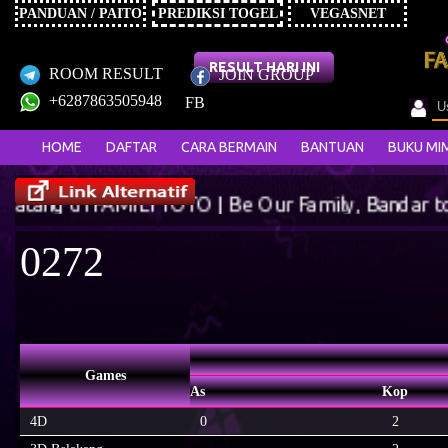
PANDUAN / PAITO
PREDIKSI TOGEL
VEGASNET
RESULT HARI INI
ROOM RESULT
JOIN GROUP
+6287863505948
FB
HOME
DAFTAR
CARA BERMAIN
BANTUAN
BUKU MI
 di FAMILYTOTO | Be Our Family, Bandar togel onl
0272
Games
As
Kop
4D
0
2