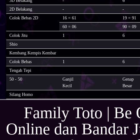
3D Belakang
-
6
2D Belakang
-
-
Colok Bebas 2D
16 = 61
19 = 91
60 = 06
90 = 09
Colok Jitu
1
6
Shio
Kembang Kempis Kembar
Colok Bebas
1
6
Tengah Tepi
50 - 50
Ganjil
Genap
Kecil
Besar
Silang Homo
Family Toto | Be 
Online dan Bandar J