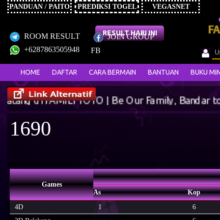
PANDUAN / PAITO
PREDIKSI TOGEL
VEGASNET
RESULT HARI INI
ROOM RESULT
JOIN GROUP
+6287863505948
FB
HOME
DAFTAR
CARA BERMAIN
BANTUAN
BUKU MI
 di FAMILYTOTO | Be Our Family, Bandar togel onl
1690
Games
As
Kop
4D
1
6