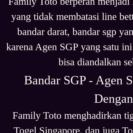
Family Toto berperan menjadi 
yang tidak membatasi line bet
bandar darat, bandar sgp ya
karena Agen SGP yang satu ini 
bisa diandalkan s
Bandar SGP - Agen S
Dengan
Family Toto menghadirkan tig
Togel Singapore, dan juga To