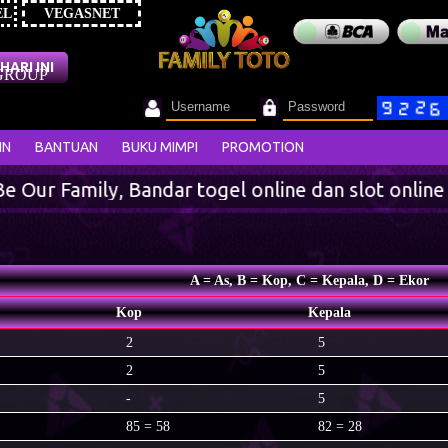
EL
VEGASNET
HARI INI
GROUP
IN
BANTUAN
BUKU MIMPI
PROMOTION
r Family, Bandar togel online dan slot online pa
A = As, B = Kop, C = Kepala, D = Ekor
Kop
Kepala
2
5
2
5
-
5
85 = 58
82 = 28