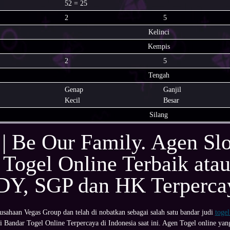
52 = 25
2
5
Kelinci
Kempis
2
5
Tengah
Genap
Ganjil
Kecil
Besar
Silang
 | Be Our Family. Agen Slo
 Togel Online Terbaik ata
DY, SGP dan HK Terperca
sahaan Vegas Group dan telah di nobatkan sebagai salah satu bandar judi
togel
i Bandar Togel Online Terpercaya di Indonesia saat ini. Agen Togel online y