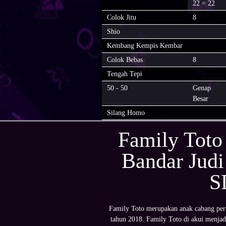
22 = 22
Colok Jitu
8
Shio
Kembang Kempis Kembar
Colok Bebas
8
Tengah Tepi
50 - 50
Genap
Besar
Silang Homo
Family Toto
Bandar Judi
S
Family Toto merupakan anak cabang peru
tahun 2018. Family Toto di akui menjad