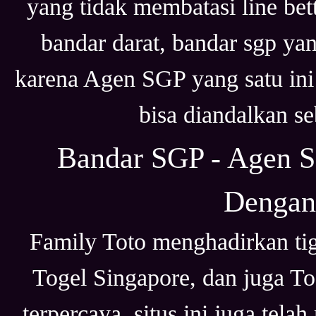
yang tidak membatasi line bet
bandar darat, bandar sgp ya
karena Agen SGP yang satu ini 
bisa diandalkan s
Bandar SGP - Agen S
Dengan
Family Toto menghadirkan tig
Togel Singapore, dan juga To
terpercaya, situs ini juga tel