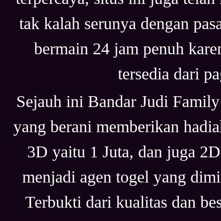
tak kalah serunya dengan pasa
bermain 24 jam penuh karena
tersedia dari p
Sejauh ini Bandar Judi Family
yang berani memberikan hadia
3D yaitu 1 Juta, dan juga 2D
menjadi agen togel yang dimi
Terbukti dari kualitas dan b